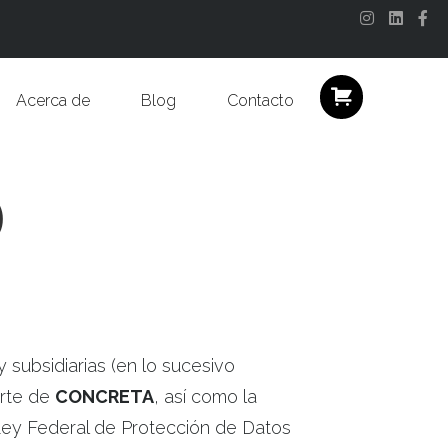
Instagram
Linkedi
Fa
Acerca de
Blog
Contacto
D
 subsidiarias (en lo sucesivo
arte de
CONCRETA
, así como la
e Ley Federal de Protección de Datos