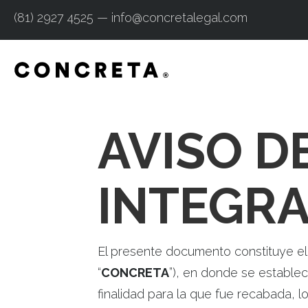
(81) 2927 4525 — info@concretalegal.com
AVISO D
INTEGR
El presente documento constituye el 
“
CONCRETA
”), en donde se estable
finalidad para la que fue recabada, 