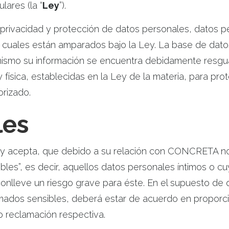
lares (la “
Ley
”).
ivacidad y protección de datos personales, datos pe
os cuales están amparados bajo la Ley. La base de dat
smo su información se encuentra debidamente resgua
y física, establecidas en la Ley de la materia, para pro
orizado.
les
ce y acepta, que debido a su relación con CONCRETA n
les”, es decir, aquellos datos personales íntimos o cu
onlleve un riesgo grave para éste. En el supuesto de q
amados sensibles, deberá estar de acuerdo en proporc
 reclamación respectiva.