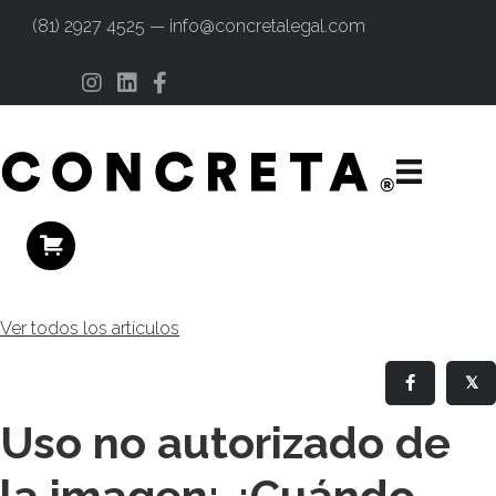
(81) 2927 4525 — info@concretalegal.com
Instagram
Linkedin
Facebook
Ver todos los artículos
𝕏
Uso no autorizado de
la imagen: ¿Cuándo