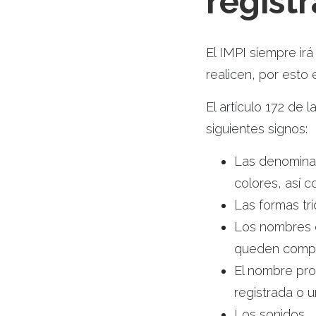
regist
El IMPI siempre ir
realicen, por esto 
El artículo 172 de
siguientes signos:
Las denominac
colores, así 
Las formas tri
Los nombres c
queden compre
El nombre pro
registrada o 
Los sonidos.