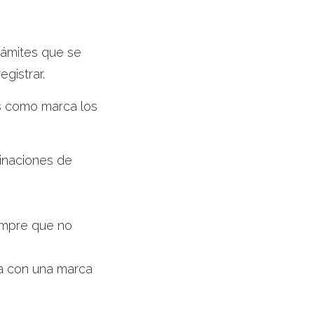
rámites que se
gistrar.
os como marca los
inaciones de
empre que no
da con una marca