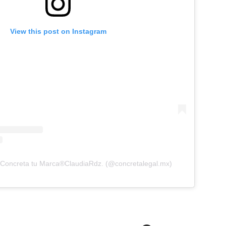
View this post on Instagram
 Concreta tu Marca®️ClaudiaRdz. (@concretalegal.mx)