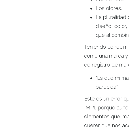
Los olores.
La pluralidad
diseño, color,
que al combin
Teniendo conocimie
como una marca y 
de registro de mar
“Es que mi m
parecida”
Este es un
error 
IMPI, porque aunq
elementos que impi
querer que nos ac