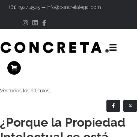
(81) 2927 4525 — info@concretalegal.com
Instagram
Linkedin
Facebook
Ver todos los artículos
𝕏
¿Porque la Propiedad
Intelectual se está