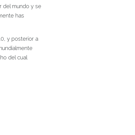
or del mundo y se
amente has
0, y posterior a
 mundialmente
ho del cual