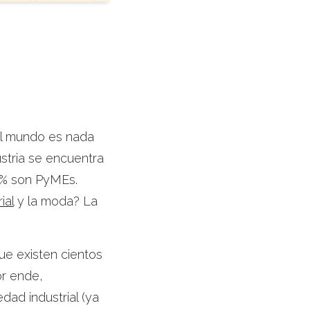
el mundo es nada
ustria se encuentra
0% son PyMEs.
ial
y la moda? La
ue existen cientos
or ende,
ad industrial (ya