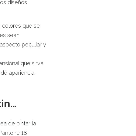
los diseños
o colores que se
nes sean
aspecto peculiar y
ensional que sirva
e dé apariencia
tin…
ea de pintar la
 Pantone 18