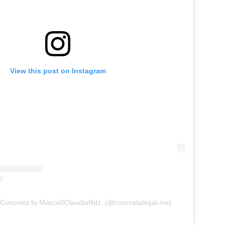
View this post on Instagram
 Concreta tu Marca®️ClaudiaRdz. (@concretalegal.mx)